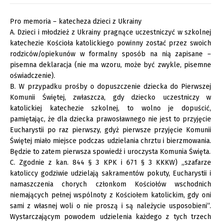
Pro memoria – katecheza dzieci z Ukrainy
A. Dzieci i młodzież z Ukrainy pragnące uczestniczyć w szkolnej
katechezie Kościoła katolickiego powinny zostać przez swoich
rodziców/opiekunów w formalny sposób na nią zapisane –
pisemna deklaracja (nie ma wzoru, może być zwykle, pisemne
oświadczenie).
B. W przypadku prośby o dopuszczenie dziecka do Pierwszej
Komunii Świętej, zwłaszcza, gdy dziecko uczestniczy w
katolickiej katechezie szkolnej, to wolno je dopuścić,
pamiętając, że dla dziecka prawosławnego nie jest to przyjęcie
Eucharystii po raz pierwszy, gdyż pierwsze przyjęcie Komunii
Świętej miało miejsce podczas udzielania chrztu i bierzmowania.
Będzie to zatem pierwsza spowiedź i uroczysta Komunia Święta.
C. Zgodnie z kan. 844 § 3 KPK i 671 § 3 KKKW) „szafarze
katoliccy godziwie udzielają sakramentów pokuty, Eucharystii i
namaszczenia chorych członkom Kościołów wschodnich
niemających pełnej wspólnoty z Kościołem katolickim, gdy oni
sami z własnej woli o nie proszą i są należycie usposobieni”.
Wystarczającym powodem udzielenia każdego z tych trzech