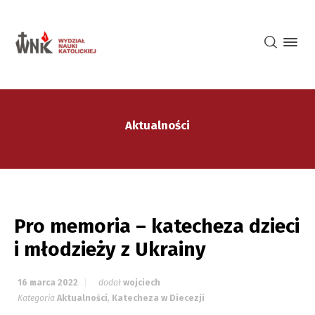
Aktualności
Pro memoria – katecheza dzieci
i młodzieży z Ukrainy
16 marca 2022
dodał
wojciech
Kategoria
Aktualności
,
Katecheza w Diecezji