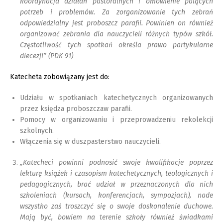
koordynacja działań pastoralnych i omówienie palących
potrzeb i problemów. Za zorganizowanie tych zebrań
odpowiedzialny jest proboszcz parafii. Powinien on również
organizować zebrania dla nauczycieli różnych typów szkół.
Częstotliwość tych spotkań określa prawo partykularne
diecezji” (PDK 91)
Katecheta zobowiązany jest do:
Udziału w spotkaniach katechetycznych organizowanych
przez księdza proboszczaw parafii.
Pomocy w organizowaniu i przeprowadzeniu rekolekcji
szkolnych.
Włączenia się w duszpasterstwo nauczycieli.
„Katecheci powinni podnosić swoje kwalifikacje poprzez
lekturę książek i czasopism katechetycznych, teologicznych i
pedagogicznych, brać udział w przeznaczonych dla nich
szkoleniach (kursach, konferencjach, sympozjach), nade
wszystko zaś troszczyć się o swoje doskonalenie duchowe.
Mają być, bowiem na terenie szkoły również świadkami