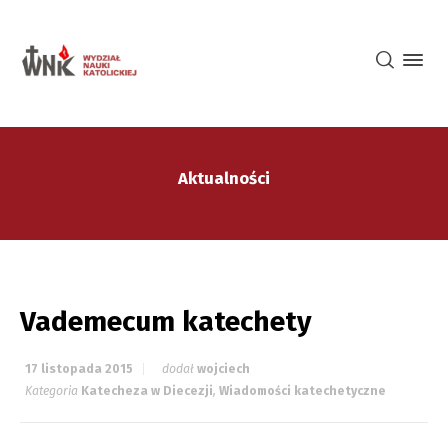
Aktualności
Vademecum katechety
17 listopada 2015
dodał
wojciech
Kategoria
Katecheza w Diecezji
,
Wiadomości katechetyczne