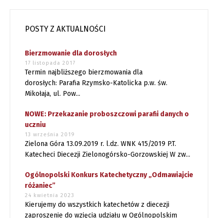
POSTY Z AKTUALNOŚCI
Bierzmowanie dla dorosłych
17 listopada 2017
Termin najbliższego bierzmowania dla
dorosłych: Parafia Rzymsko-Katolicka p.w. św.
Mikołaja, ul. Pow...
NOWE: Przekazanie proboszczowi parafii danych o
uczniu
13 września 2019
Zielona Góra 13.09.2019 r. l.dz. WNK 415/2019 P.T.
Katecheci Diecezji Zielonogórsko-Gorzowskiej W zw...
Ogólnopolski Konkurs Katechetyczny „Odmawiajcie
różaniec”
24 kwietnia 2023
Kierujemy do wszystkich katechetów z diecezji
zaproszenie do wzięcia udziału w Ogólnopolskim