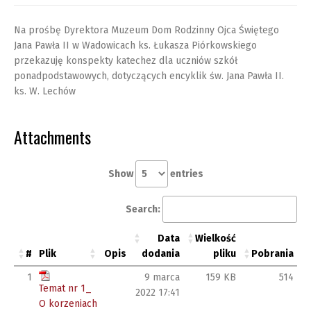
Na prośbę Dyrektora Muzeum Dom Rodzinny Ojca Świętego
Jana Pawła II w Wadowicach ks. Łukasza Piórkowskiego
przekazuję konspekty katechez dla uczniów szkół
ponadpodstawowych, dotyczących encyklik św. Jana Pawła II.
ks. W. Lechów
Attachments
Show
entries
Search:
Data
Wielkość
#
Plik
Opis
dodania
pliku
Pobrania
1
9 marca
159 KB
514
Temat nr 1_
2022 17:41
O korzeniach