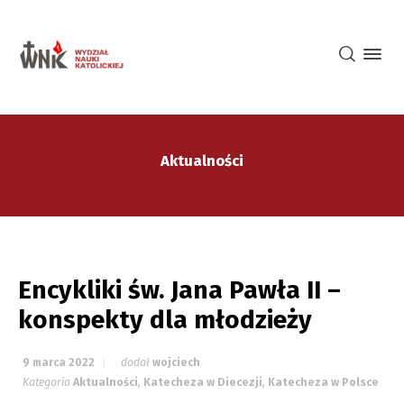
Aktualności
Encykliki św. Jana Pawła II –
konspekty dla młodzieży
9 marca 2022
dodał
wojciech
Kategoria
Aktualności
,
Katecheza w Diecezji
,
Katecheza w Polsce