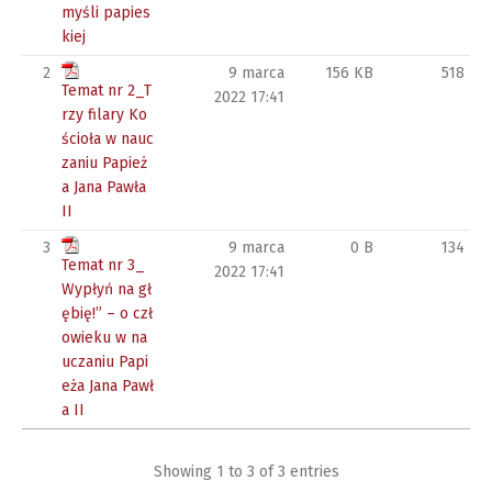
myśli papies
kiej
2
9 marca
156 KB
518
Temat nr 2_T
2022 17:41
rzy filary Ko
ścioła w nauc
zaniu Papież
a Jana Pawła
II
3
9 marca
0 B
134
Temat nr 3_
2022 17:41
Wypłyń na gł
ębię!” – o czł
owieku w na
uczaniu Papi
eża Jana Pawł
a II
Showing 1 to 3 of 3 entries