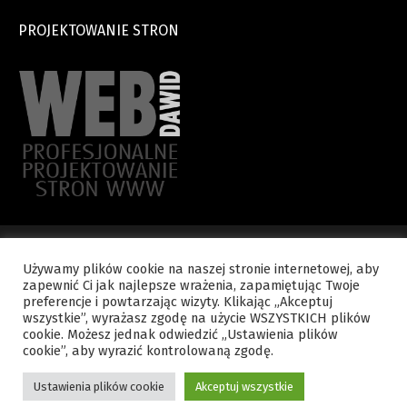
PROJEKTOWANIE STRON
Używamy plików cookie na naszej stronie internetowej, aby
zapewnić Ci jak najlepsze wrażenia, zapamiętując Twoje
Copyright © 2015 WYDZIAŁ NAUKI KATOLICKIEJ - Kuria Diecezjalna.
preferencje i powtarzając wizyty. Klikając „Akceptuj
Wszelkie prawa zastrzeżone.
wszystkie”, wyrażasz zgodę na użycie WSZYSTKICH plików
cookie. Możesz jednak odwiedzić „Ustawienia plików
cookie”, aby wyrazić kontrolowaną zgodę.
Polityka prywatności
Kontakt
Ustawienia plików cookie
Akceptuj wszystkie