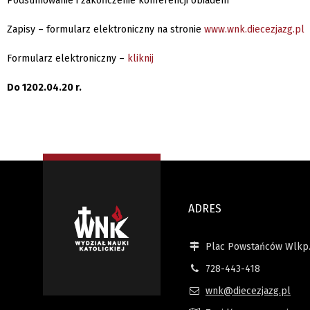
Podsumowanie i zakończenie konferencji obiadem
Zapisy – formularz elektroniczny na stronie
www.wnk.diecezjazg.pl
Formularz elektroniczny –
kliknij
Do 1202
.04.2
0 r
.
ADRES
Plac Powstańców Wlkp.
728-443-418
wnk@diecezjazg.pl