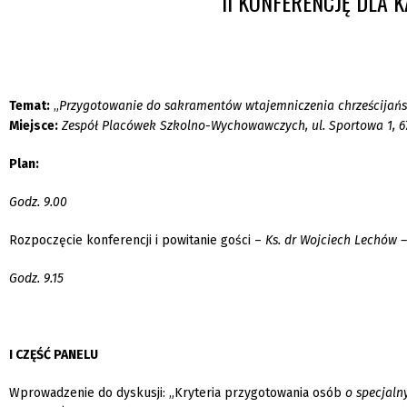
II KONFERENCJĘ DLA K
Temat:
„
Przygotowanie do sakramentów wtajemniczenia chrześcijańs
Miejsce:
Zespół Placówek Szkolno-Wychowawczych, ul. Sportowa 1, 
Plan:
Godz. 9.00
Rozpoczęcie konferencji i powitanie gości –
Ks. dr Wojciech Lechów –
Godz. 9.15
I CZĘŚĆ PANELU
Wprowadzenie do dyskusji: „Kryteria przygotowania osób
o specjaln