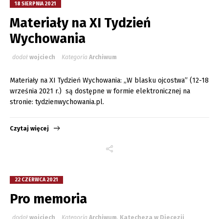
18 SIERPNIA 2021
Materiały na XI Tydzień
Wychowania
dodał
wojciech
Kategoria
Archiwum
Materiały na XI Tydzień Wychowania: „W blasku ojcostwa” (12-18
września 2021 r.) są dostępne w formie elektronicznej na
stronie: tydzienwychowania.pl.
Czytaj więcej
22 CZERWCA 2021
Pro memoria
dodał
wojciech
Kategoria
Archiwum
,
Katecheza w Diecezji