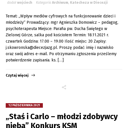
dodał
wojciech
Kategoria
Archiwum
,
Katecheza w Diecezji
Temat: „Wpływ mediów cyfrowych na funkcjonowanie dzieci i
młodzieży” Prowadzący: mgr Agnieszka Domowicz – pedagog,
psychoterapeuta Miejsce: Parafia pw. Ducha Świętego w
Zielonej Górze, salka pod kościołem Termin: 18.11.2021 r.
czwartek Godzina: 17.00 – 19.00 Ilość miejsc: 20 Zapisy:
j.skowronska@diecezjazg.pl. Proszę podać: imię i nazwisko
oraz swój adres e-mail. Po otrzymaniu zgłoszenia prześlemy
potwierdzenie zapisania. ks. […]
Czytaj więcej
12 PAŹDZIERNIKA 2021
„Staś i Carlo – młodzi zdobywcy
nieba” Konkurs KSM