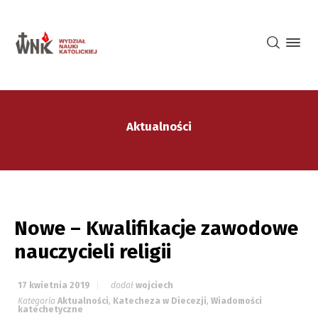
Aktualności
Nowe – Kwalifikacje zawodowe
nauczycieli religii
17 kwietnia 2019
dodał
wojciech
Kategoria
Aktualności
,
Katecheza w Diecezji
,
Wiadomości
katechetyczne