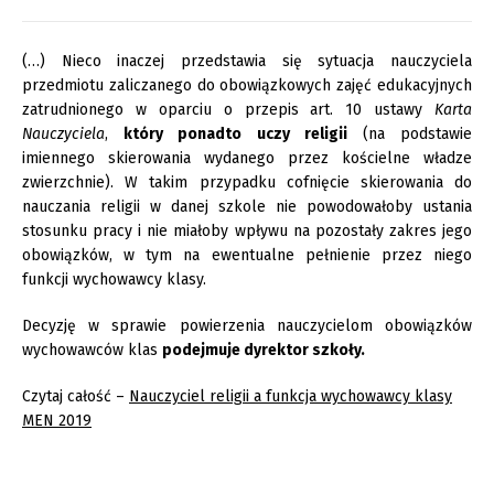
(…) Nieco inaczej przedstawia się sytuacja nauczyciela
przedmiotu zaliczanego do obowiązkowych zajęć edukacyjnych
zatrudnionego w oparciu o przepis art. 10 ustawy
Karta
Nauczyciela
,
który ponadto uczy religii
(na podstawie
imiennego skierowania wydanego przez kościelne władze
zwierzchnie). W takim przypadku cofnięcie skierowania do
nauczania religii w danej szkole nie powodowałoby ustania
stosunku pracy i nie miałoby wpływu na pozostały zakres jego
obowiązków, w tym na ewentualne pełnienie przez niego
funkcji wychowawcy klasy.
Decyzję w sprawie powierzenia nauczycielom obowiązków
wychowawców klas
podejmuje dyrektor szkoły.
Czytaj całość –
Nauczyciel religii a funkcja wychowawcy klasy
MEN 2019