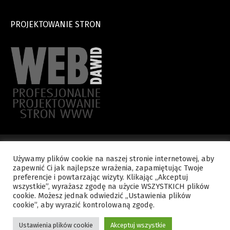
PROJEKTOWANIE STRON
Używamy plików cookie na naszej stronie internetowej, aby
zapewnić Ci jak najlepsze wrażenia, zapamiętując Twoje
Copyright © 2015 WYDZIAŁ NAUKI KATOLICKIEJ - Kuria Diecezjalna.
preferencje i powtarzając wizyty. Klikając „Akceptuj
Wszelkie prawa zastrzeżone.
wszystkie”, wyrażasz zgodę na użycie WSZYSTKICH plików
cookie. Możesz jednak odwiedzić „Ustawienia plików
cookie”, aby wyrazić kontrolowaną zgodę.
Polityka prywatności
Kontakt
Ustawienia plików cookie
Akceptuj wszystkie