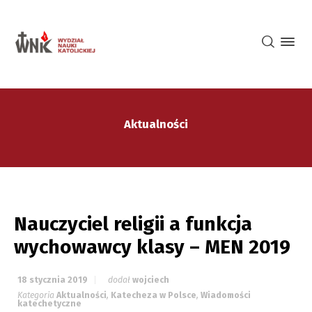
Aktualności
Nauczyciel religii a funkcja
wychowawcy klasy – MEN 2019
18 stycznia 2019
dodał
wojciech
Kategoria
Aktualności
,
Katecheza w Polsce
,
Wiadomości
katechetyczne