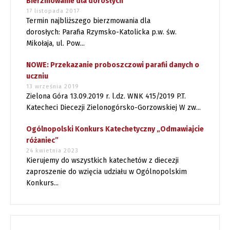
Bierzmowanie dla dorosłych
17 listopada 2017
Termin najbliższego bierzmowania dla
dorosłych: Parafia Rzymsko-Katolicka p.w. św.
Mikołaja, ul. Pow...
NOWE: Przekazanie proboszczowi parafii danych o
uczniu
13 września 2019
Zielona Góra 13.09.2019 r. l.dz. WNK 415/2019 P.T.
Katecheci Diecezji Zielonogórsko-Gorzowskiej W zw...
Ogólnopolski Konkurs Katechetyczny „Odmawiajcie
różaniec”
24 kwietnia 2023
Kierujemy do wszystkich katechetów z diecezji
zaproszenie do wzięcia udziału w Ogólnopolskim
Konkurs...