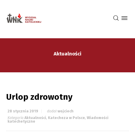
Aktualności
Urlop zdrowotny
28 stycznia 2019
dodał
wojciech
Kategoria
Aktualności
,
Katecheza w Polsce
,
Wiadomości
katechetyczne