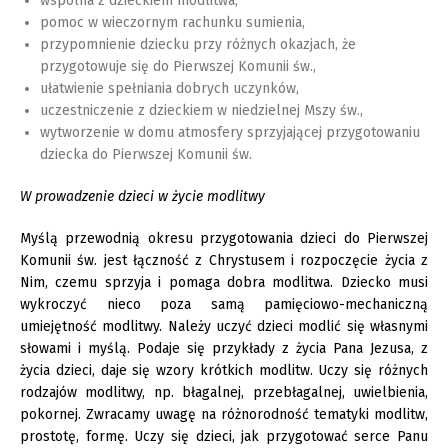
wspólna z dzieckiem modlitwa,
pomoc w wieczornym rachunku sumienia,
przypomnienie dziecku przy różnych okazjach, że
przygotowuje się do Pierwszej Komunii św.,
ułatwienie spełniania dobrych uczynków,
uczestniczenie z dzieckiem w niedzielnej Mszy św.,
wytworzenie w domu atmosfery sprzyjającej przygotowaniu
dziecka do Pierwszej Komunii św.
W prowadzenie dzieci w życie modlitwy
Myślą przewodnią okresu przygotowania dzieci do Pierwszej
Komunii św. jest łączność z Chrystusem i rozpoczęcie życia z
Nim, czemu sprzyja i pomaga dobra modlitwa. Dziecko musi
wykroczyć nieco poza samą pamięciowo-mechaniczną
umiejętność modlitwy. Należy uczyć dzieci modlić się własnymi
słowami i myślą. Podaje się przykłady z życia Pana Jezusa, z
życia dzieci, daje się wzory krótkich modlitw. Uczy się różnych
rodzajów modlitwy, np. błagalnej, przebłagalnej, uwielbienia,
pokornej. Zwracamy uwagę na różnorodność tematyki modlitw,
prostotę, formę. Uczy się dzieci, jak przygotować serce Panu