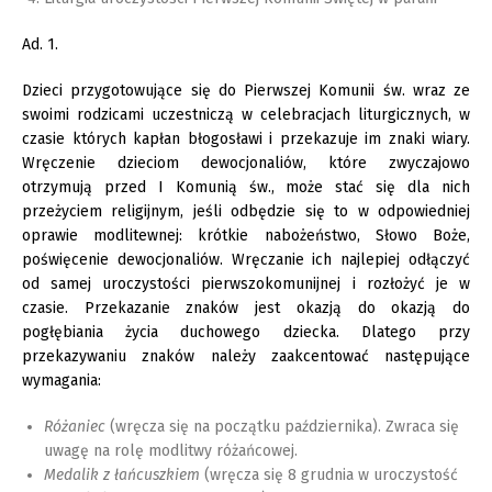
Ad. 1.
Dzieci przygotowujące się do Pierwszej Komunii św. wraz ze
swoimi rodzicami uczestniczą w celebracjach liturgicznych, w
czasie których kapłan błogosławi i przekazuje im znaki wiary.
Wręczenie dzieciom dewocjonaliów, które zwyczajowo
otrzymują przed I Komunią św., może stać się dla nich
przeżyciem religijnym, jeśli odbędzie się to w odpowiedniej
oprawie modlitewnej: krótkie nabożeństwo, Słowo Boże,
poświęcenie dewocjonaliów. Wręczanie ich najlepiej odłączyć
od samej uroczystości pierwszokomunijnej i rozłożyć je w
czasie. Przekazanie znaków jest okazją do okazją do
pogłębiania życia duchowego dziecka. Dlatego przy
przekazywaniu znaków należy zaakcentować następujące
wymagania:
Różaniec
(wręcza się na początku października). Zwraca się
uwagę na rolę modlitwy różańcowej.
Medalik z łańcuszkiem
(wręcza się 8 grudnia w uroczystość