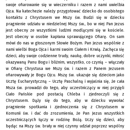
swoje ofiarowanie się w wieczerniku i razem z nami uwielbia
Ojca. Na katechezie należy przygotować dziecko do osobistego
kontaktu z Chrystusem we Mszy św. Budzi się w dziecku
pragnienie udziału w niedzielnej Mszy św., bo w niej Pan Jezus
jest obecny ze wszystkimi ludźmi modlącymi się w kościele.
Jest obecny w osobie kapłana sprawującego Ofiarę. On sam
mówi do nas w głoszonym Słowie Bożym. Pan Jezus wspólnie z
nami wielbi Boga Ojca i karmi swoim Ciałem i Krwią. Zachęca się
dzieci, aby swoje codzienne trudy, naukę, dobre uczynki, miłość
okazywaną Panu Bogu i bliźnim, wszystko, co czynią – włączały
w Ofiarę Chrystusa we Mszy św. i razem z Panem Jezusem
ofiarowywały je Bogu Ojcu. Mszę św. ukazuje się dzieciom jako
Ucztę Eucharystyczną – Ucztę Paschalną i wyjaśnia się, że cała
Msza św. prowadzi do tego, aby uczestniczący w niej przyjęli
Ciało Pańskie pod postacią Chleba i zjednoczyli się z
Chrystusem. Dąży się do tego, aby w dziecku wywołać
pragnienie spotkania i zjednoczenia się z Chrystusem w
Komunii św. i dać do zrozumienia, że Pan Jezus wszystkich
uczestniczących łączy w rodzinę Bożą. Uczy się dzieci, aby
będąc na Mszy św. brały w niej czynny udział poprzez wspólny