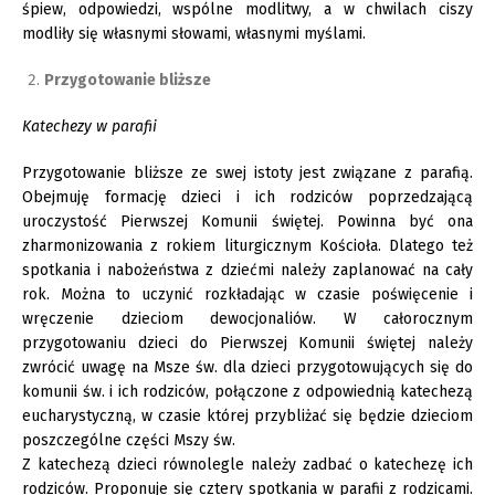
śpiew, odpowiedzi, wspólne modlitwy, a w chwilach ciszy
modliły się własnymi słowami, własnymi myślami.
Przygotowanie bliższe
Katechezy w parafii
Przygotowanie bliższe ze swej istoty jest związane z parafią.
Obejmuję formację dzieci i ich rodziców poprzedzającą
uroczystość Pierwszej Komunii świętej. Powinna być ona
zharmonizowania z rokiem liturgicznym Kościoła. Dlatego też
spotkania i nabożeństwa z dziećmi należy zaplanować na cały
rok. Można to uczynić rozkładając w czasie poświęcenie i
wręczenie dzieciom dewocjonaliów. W całorocznym
przygotowaniu dzieci do Pierwszej Komunii świętej należy
zwrócić uwagę na Msze św. dla dzieci przygotowujących się do
komunii św. i ich rodziców, połączone z odpowiednią katechezą
eucharystyczną, w czasie której przybliżać się będzie dzieciom
poszczególne części Mszy św.
Z katechezą dzieci równolegle należy zadbać o katechezę ich
rodziców. Proponuje się cztery spotkania w parafii z rodzicami.