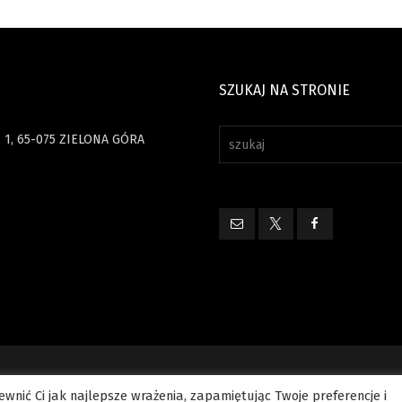
SZUKAJ NA STRONIE
 1, 65-075 ZIELONA GÓRA
wnić Ci jak najlepsze wrażenia, zapamiętując Twoje preferencje i
elkie prawa zastrzeżone.
Polityka prywatności
Kontakt