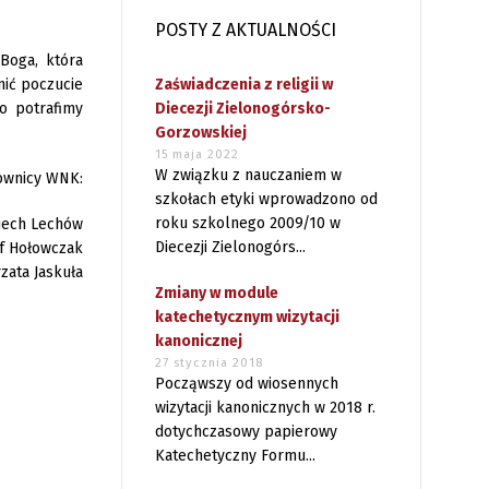
POSTY Z AKTUALNOŚCI
Boga, która
nić poczucie
Zaświadczenia z religii w
o potrafimy
Diecezji Zielonogórsko-
Gorzowskiej
15 maja 2022
W związku z nauczaniem w
ownicy WNK:
szkołach etyki wprowadzono od
roku szkolnego 2009/10 w
ciech Lechów
Diecezji Zielonogórs...
of Hołowczak
zata Jaskuła
Zmiany w module
katechetycznym wizytacji
kanonicznej
27 stycznia 2018
Począwszy od wiosennych
wizytacji kanonicznych w 2018 r.
dotychczasowy papierowy
Katechetyczny Formu...