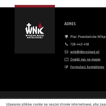
ADRES
Plac Powstańców Wlkp.
728-443-418
wnk@diecezjazg.pl
Znajdź nas na mapie
Formularz kontaktowy
Używamy plików cookie na naszej stronie internetowej, aby zape
Copyright © 2015 WYDZIAŁ NAUKI KATOLICKIEJ - Kuria Diecezjalna. Wsz