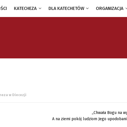
ŚCI
KATECHEZA
DLA KATECHETÓW
ORGANIZACJA
heza w Diecezji
„Chwała Bogu na w
A na ziemi pokój ludziom Jego upodobania”