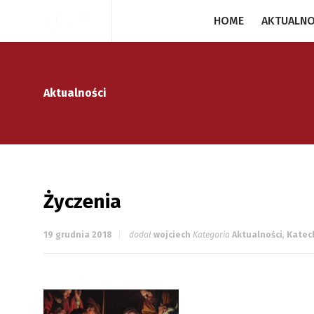
HOME
AKTUALNO
Aktualności
Życzenia
19 grudnia 2018
dodał
wojciech
Kategoria
Aktualności
,
Katec