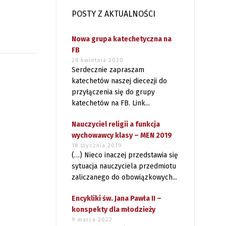
POSTY Z AKTUALNOŚCI
Nowa grupa katechetyczna na
FB
28 kwietnia 2020
Serdecznie zapraszam
katechetów naszej diecezji do
przyłączenia się do grupy
katechetów na FB. Link...
Nauczyciel religii a funkcja
wychowawcy klasy – MEN 2019
18 stycznia 2019
(…) Nieco inaczej przedstawia się
sytuacja nauczyciela przedmiotu
zaliczanego do obowiązkowych...
Encykliki św. Jana Pawła II –
konspekty dla młodzieży
9 marca 2022