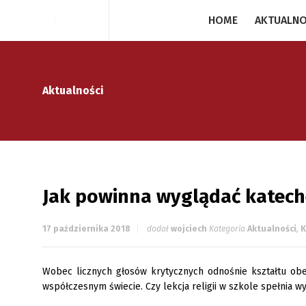
HOME
AKTUALNO
Aktualności
Jak powinna wyglądać katech
17 października 2018
dodał
wojciech
Kategoria
Aktualności
,
K
Wobec licznych głosów krytycznych odnośnie kształtu obe
współczesnym świecie. Czy lekcja religii w szkole spełnia w