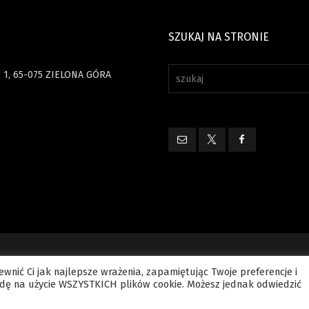
SZUKAJ NA STRONIE
 1, 65-075 ZIELONA GÓRA
wnić Ci jak najlepsze wrażenia, zapamiętując Twoje preferencje i
elkie prawa zastrzeżone.
Polityka prywatności
Kontakt
godę na użycie WSZYSTKICH plików cookie. Możesz jednak odwiedzić