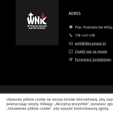
ADRES
Plac Powstańców Wlkp.
728-443-418
wnk@diecezjazg.pl
Znajdź nas na mapie
Formularz kontaktowy
Używamy plików cookie na naszej stronie internetowej, aby zape
Copyright © 2015 WYDZIAŁ NAUKI KATOLICKIEJ - Kuria Diecezjalna. Wsz
powtarzając wizyty. Klikając „Akceptuj wszystkie”, wyrażasz z
„Ustawienia plików cookie”, aby wyrazić kontrolowaną zgodę.