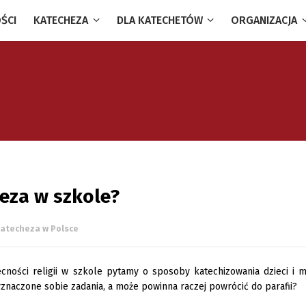
ŚCI
KATECHEZA
DLA KATECHETÓW
ORGANIZACJA
eza w szkole?
atecheza w Polsce
cności religii w szkole pytamy o sposoby katechizowania dzieci i 
yznaczone sobie zadania, a może powinna raczej powrócić do parafii?