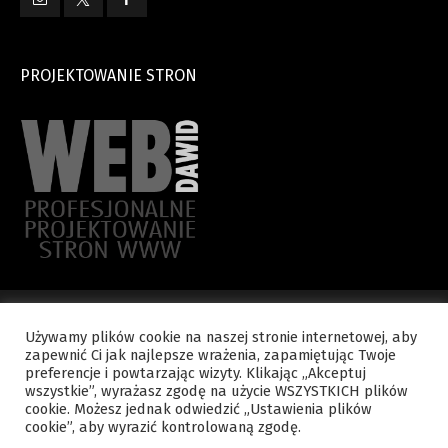
PROJEKTOWANIE STRON
Używamy plików cookie na naszej stronie internetowej, aby
zapewnić Ci jak najlepsze wrażenia, zapamiętując Twoje
Copyright © 2015 WYDZIAŁ NAUKI KATOLICKIEJ - Kuria Diecezjalna.
preferencje i powtarzając wizyty. Klikając „Akceptuj
Wszelkie prawa zastrzeżone.
wszystkie”, wyrażasz zgodę na użycie WSZYSTKICH plików
cookie. Możesz jednak odwiedzić „Ustawienia plików
cookie”, aby wyrazić kontrolowaną zgodę.
Polityka prywatności
Kontakt