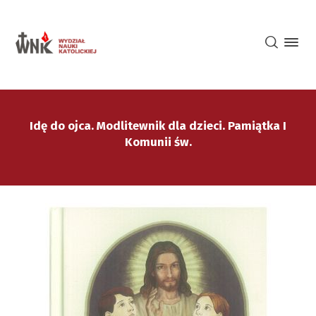
Idę do ojca. Modlitewnik dla dzieci. Pamiątka I
Komunii św.