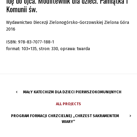
Idę do ojca. Modlitewnik dla dzieci. Pamiątka I
Komunii św.
Wydawnictwo Diecezji Zielonogórsko-Gorzowskiej Zielona Góra
2016
ISBN: 978-83-7077-188-1
format: 103×135, stron: 330, oprawa: twarda
MAŁY KATECHIZM DLA DZIECI PIERWSZOKOMUNIJNYCH
ALL PROJECTS
PROGRAM FORMACJI CHRZCIELNEJ „CHRZEST SAKRAMENTEM
WIARY”